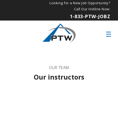
Looking for a New Job Opportunity?
Call Our Hotline Now:
1-833-PTW-JOBZ
OUR TEAM
Our instructors