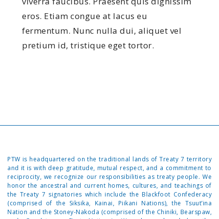
viverra faucibus. Praesent quis dignissim
eros. Etiam congue at lacus eu
fermentum. Nunc nulla dui, aliquet vel
pretium id, tristique eget tortor.
PTW is headquartered on the traditional lands of Treaty 7 territory
and it is with deep gratitude, mutual respect, and a commitment to
reciprocity, we recognize our responsibilities as treaty people. We
honor the ancestral and current homes, cultures, and teachings of
the Treaty 7 signatories which include the Blackfoot Confederacy
(comprised of the Siksika, Kainai, Piikani Nations), the Tsuut’ina
Nation and the Stoney-Nakoda (comprised of the Chiniki, Bearspaw,